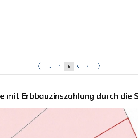
3
4
5
6
7
e mit Erbbauzinszahlung durch die 