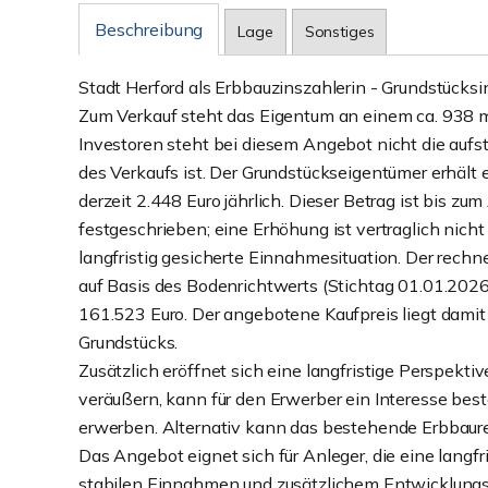
Beschreibung
Lage
Sonstiges
Stadt Herford als Erbbauzinszahlerin - Grundstücks
Zum Verkauf steht das Eigentum an einem ca. 938 m
Investoren steht bei diesem Angebot nicht die aufs
des Verkaufs ist. Der Grundstückseigentümer erhält 
derzeit 2.448 Euro jährlich. Dieser Betrag ist bis 
festgeschrieben; eine Erhöhung ist vertraglich nich
langfristig gesicherte Einnahmesituation. Der rech
auf Basis des Bodenrichtwerts (Stichtag 01.01.202
161.523 Euro. Der angebotene Kaufpreis liegt damit
Grundstücks.
Zusätzlich eröffnet sich eine langfristige Perspektiv
veräußern, kann für den Erwerber ein Interesse bes
erwerben. Alternativ kann das bestehende Erbbaure
Das Angebot eignet sich für Anleger, die eine langfr
stabilen Einnahmen und zusätzlichem Entwicklungs