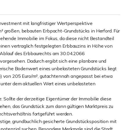
investment mit langfristiger Wertperspektive
² großen, bebauten Erbpacht-Grundstücks in Herford. Für
tehende Immobilie im Fokus, da diese nicht Bestandteil
einen vertraglich festgelegten Erbbauzins in Höhe von
zum Ablauf des Erbbaurechts am 30.04.2066
t vorgesehen. Dadurch ergibt sich eine planbare und
nerische Bodenwert eines unbelasteten Grundstücks liegt
6) von 205 Euro/m², gutachtennah angepasst bei etwa
 unter dem aktuellen Wert eines unbelasteten
e: Sollte der derzeitige Eigentümer der Immobilie diese
tehen, das Grundstück zum dann gültigen Marktpreis zu
chtsverhältnis fortgeführt werden.
istige, grundbuchlich gesicherte Grundstücksposition mit
potenzial suchen. Besondere Merkmale sind die Stadt