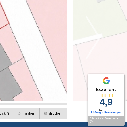
Exzellent
4,9
Basierend auf
54 Google-Bewertungen
ock (
)
merken
drucken
Echtheit von Bewertungen