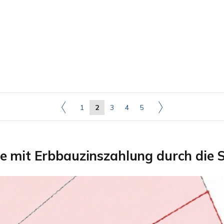
1
2
3
4
5
e mit Erbbauzinszahlung durch die 