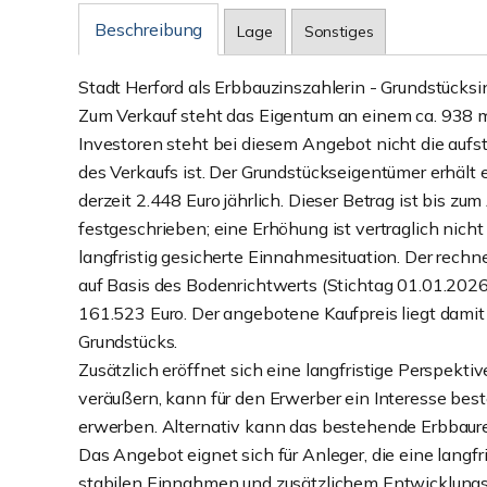
Beschreibung
Lage
Sonstiges
Stadt Herford als Erbbauzinszahlerin - Grundstücks
Zum Verkauf steht das Eigentum an einem ca. 938 m
Investoren steht bei diesem Angebot nicht die aufs
des Verkaufs ist. Der Grundstückseigentümer erhält 
derzeit 2.448 Euro jährlich. Dieser Betrag ist bis 
festgeschrieben; eine Erhöhung ist vertraglich nich
langfristig gesicherte Einnahmesituation. Der rech
auf Basis des Bodenrichtwerts (Stichtag 01.01.202
161.523 Euro. Der angebotene Kaufpreis liegt damit
Grundstücks.
Zusätzlich eröffnet sich eine langfristige Perspektiv
veräußern, kann für den Erwerber ein Interesse bes
erwerben. Alternativ kann das bestehende Erbbaure
Das Angebot eignet sich für Anleger, die eine langfr
stabilen Einnahmen und zusätzlichem Entwicklungs