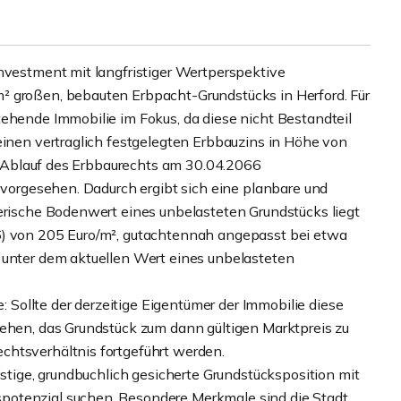
investment mit langfristiger Wertperspektive
² großen, bebauten Erbpacht-Grundstücks in Herford. Für
tehende Immobilie im Fokus, da diese nicht Bestandteil
einen vertraglich festgelegten Erbbauzins in Höhe von
zum Ablauf des Erbbaurechts am 30.04.2066
t vorgesehen. Dadurch ergibt sich eine planbare und
nerische Bodenwert eines unbelasteten Grundstücks liegt
6) von 205 Euro/m², gutachtennah angepasst bei etwa
 unter dem aktuellen Wert eines unbelasteten
e: Sollte der derzeitige Eigentümer der Immobilie diese
tehen, das Grundstück zum dann gültigen Marktpreis zu
chtsverhältnis fortgeführt werden.
istige, grundbuchlich gesicherte Grundstücksposition mit
potenzial suchen. Besondere Merkmale sind die Stadt