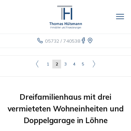
05732 / 740538
1
2
3
4
5
Dreifamilienhaus mit drei
vermieteten Wohneinheiten und
Doppelgarage in Löhne