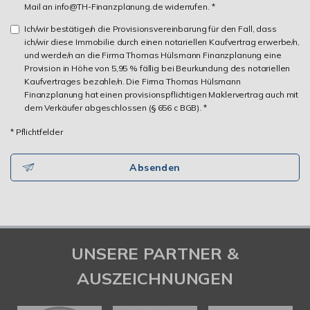
Mail an info@TH-Finanzplanung.de widerrufen. *
Ich/wir bestätige/n die Provisionsvereinbarung für den Fall, dass
ich/wir diese Immobilie durch einen notariellen Kaufvertrag erwerbe/n,
und werde/n an die Firma Thomas Hülsmann Finanzplanung eine
Provision in Höhe von 5,95 % fällig bei Beurkundung des notariellen
Kaufvertrages bezahle/n. Die Firma Thomas Hülsmann
Finanzplanung hat einen provisionspflichtigen Maklervertrag auch mit
dem Verkäufer abgeschlossen (§ 656 c BGB). *
* Pflichtfelder
Absenden
UNSERE PARTNER &
AUSZEICHNUNGEN