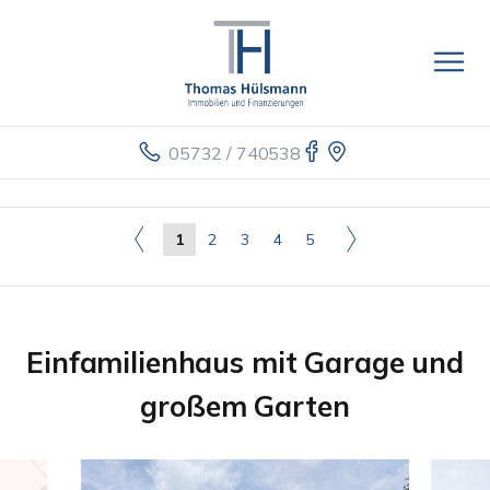
05732 / 740538
1
2
3
4
5
Einfamilienhaus mit Garage und
großem Garten