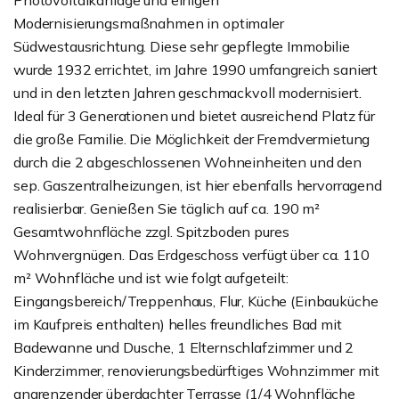
Photovoltaikanlage und einigen
Modernisierungsmaßnahmen in optimaler
Südwestausrichtung. Diese sehr gepflegte Immobilie
wurde 1932 errichtet, im Jahre 1990 umfangreich saniert
und in den letzten Jahren geschmackvoll modernisiert.
Ideal für 3 Generationen und bietet ausreichend Platz für
die große Familie. Die Möglichkeit der Fremdvermietung
durch die 2 abgeschlossenen Wohneinheiten und den
sep. Gaszentralheizungen, ist hier ebenfalls hervorragend
realisierbar. Genießen Sie täglich auf ca. 190 m²
Gesamtwohnfläche zzgl. Spitzboden pures
Wohnvergnügen. Das Erdgeschoss verfügt über ca. 110
m² Wohnfläche und ist wie folgt aufgeteilt:
Eingangsbereich/Treppenhaus, Flur, Küche (Einbauküche
im Kaufpreis enthalten) helles freundliches Bad mit
Badewanne und Dusche, 1 Elternschlafzimmer und 2
Kinderzimmer, renovierungsbedürftiges Wohnzimmer mit
angrenzender überdachter Terrasse (1/4 Wohnfläche