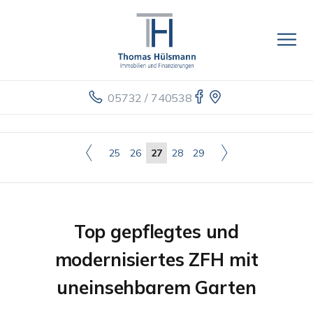
05732 / 740538
25
26
27
28
29
Top gepflegtes und
modernisiertes ZFH mit
uneinsehbarem Garten