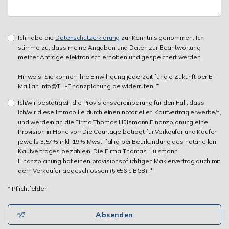
Ich habe die
Datenschutzerklärung
zur Kenntnis genommen. Ich
stimme zu, dass meine Angaben und Daten zur Beantwortung
meiner Anfrage elektronisch erhoben und gespeichert werden.
Hinweis: Sie können Ihre Einwilligung jederzeit für die Zukunft per E-
Mail an info@TH-Finanzplanung.de widerrufen. *
Ich/wir bestätige/n die Provisionsvereinbarung für den Fall, dass
ich/wir diese Immobilie durch einen notariellen Kaufvertrag erwerbe/n,
und werde/n an die Firma Thomas Hülsmann Finanzplanung eine
Provision in Höhe von Die Courtage beträgt für Verkäufer und Käufer
jeweils 3,57% inkl. 19% Mwst. fällig bei Beurkundung des notariellen
Kaufvertrages bezahle/n. Die Firma Thomas Hülsmann
Finanzplanung hat einen provisionspflichtigen Maklervertrag auch mit
dem Verkäufer abgeschlossen (§ 656 c BGB). *
* Pflichtfelder
Absenden