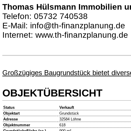
Thomas Hülsmann Immobilien u
Telefon: 05732 740538
E-Mail: info@th-finanzplanung.de
Internet: www.th-finanzplanung.de
Großzügiges Baugrundstück bietet diver
OBJEKTÜBERSICHT
Status
Verkauft
Objektart
Grundstück
Adresse
32584 Löhne
Objektnummer
618
Grundstücksfläche (ca.)
900 m²