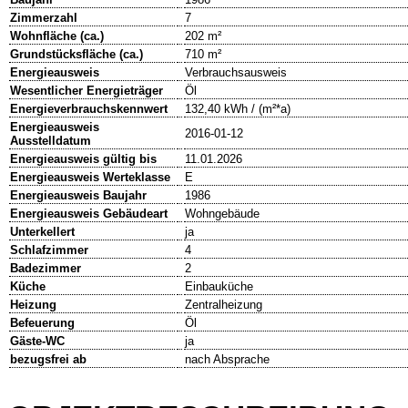
Zimmerzahl
7
Wohnfläche (ca.)
202 m²
Grundstücksfläche (ca.)
710 m²
Energieausweis
Verbrauchsausweis
Wesentlicher Energieträger
Öl
Energieverbrauchskennwert
132,40 kWh / (m²*a)
Energieausweis
2016-01-12
Ausstelldatum
Energieausweis gültig bis
11.01.2026
Energieausweis Werteklasse
E
Energieausweis Baujahr
1986
Energieausweis Gebäudeart
Wohngebäude
Unterkellert
ja
Schlafzimmer
4
Badezimmer
2
Küche
Einbauküche
Heizung
Zentralheizung
Befeuerung
Öl
Gäste-WC
ja
bezugsfrei ab
nach Absprache