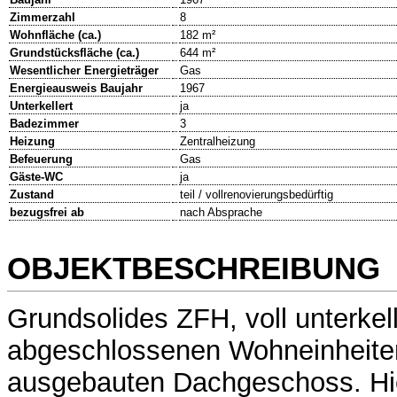
Zimmerzahl
8
Wohnfläche (ca.)
182 m²
Grundstücksfläche (ca.)
644 m²
Wesentlicher Energieträger
Gas
Energieausweis Baujahr
1967
Unterkellert
ja
Badezimmer
3
Heizung
Zentralheizung
Befeuerung
Gas
Gäste-WC
ja
Zustand
teil / vollrenovierungsbedürftig
bezugsfrei ab
nach Absprache
OBJEKTBESCHREIBUNG
Grundsolides ZFH, voll unterkell
abgeschlossenen Wohneinheite
ausgebauten Dachgeschoss. Hier